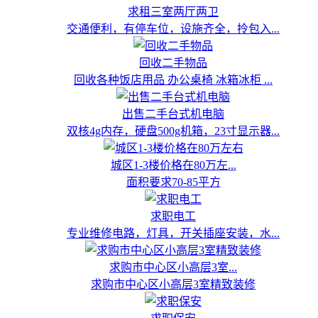
求租三室两厅两卫
交通便利，有停车位，设施齐全，拎包入...
回收二手物品
回收各种饭店用品 办公桌椅 冰箱冰柜 ...
出售二手台式机电脑
双核4g内存，硬盘500g机箱，23寸显示器...
城区1-3楼价格在80万左...
面积要求70-85平方
求职电工
专业维修电路，灯具，开关插座安装，水...
求购市中心区小高层3室...
求购市中心区小高层3室精致装修