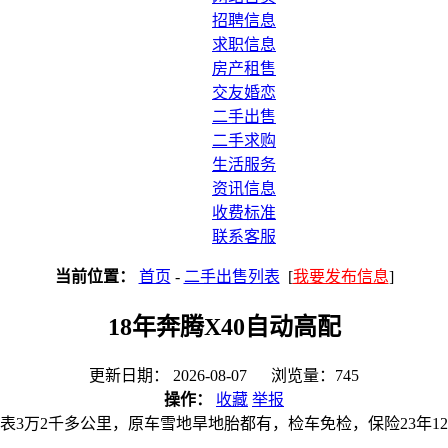
招聘信息
求职信息
房产租售
交友婚恋
二手出售
二手求购
生活服务
资讯信息
收费标准
联系客服
当前位置：
首页
-
二手出售列表
[
我要发布信息
]
18年奔腾X40自动高配
更新日期： 2026-08-07 浏览量：745
操作：
收藏
举报
，实表3万2千多公里，原车雪地旱地胎都有，检车免检，保险23年