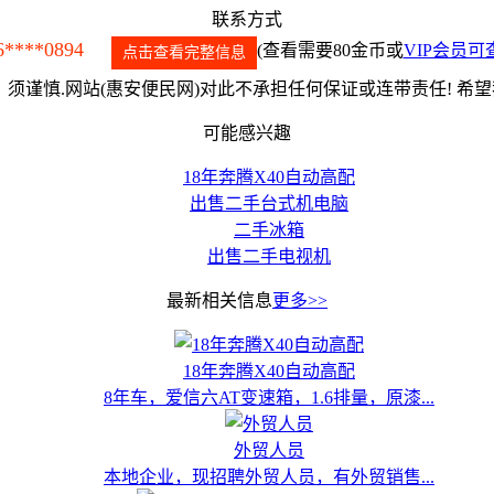
联系方式
6****0894
(查看需要80金币或
VIP会员可
点击查看完整信息
须谨慎.网站(惠安便民网)对此不承担任何保证或连带责任! 希
可能感兴趣
18年奔腾X40自动高配
出售二手台式机电脑
二手冰箱
出售二手电视机
最新相关信息
更多>>
18年奔腾X40自动高配
8年车，爱信六AT变速箱，1.6排量，原漆...
外贸人员
本地企业，现招聘外贸人员，有外贸销售...